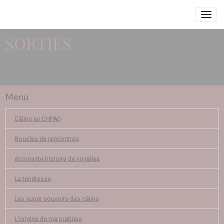
SORTIES
Menu
Câlins en EHPAD
Boucles de rencontres
étonnante histoire de voyelles
La tendresse
Les super pouvoirs des câlins
L'origine de ma pratique