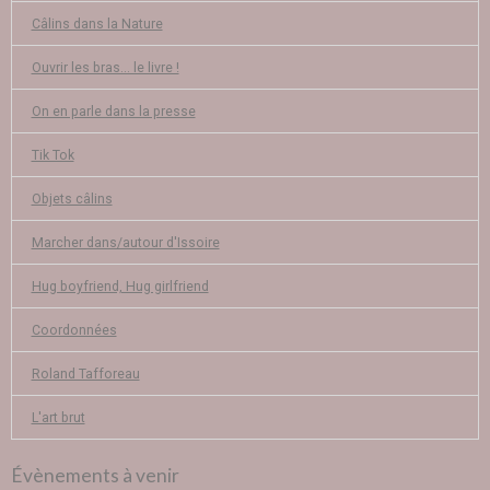
Câlins dans la Nature
Ouvrir les bras... le livre !
On en parle dans la presse
Tik Tok
Objets câlins
Marcher dans/autour d'Issoire
Hug boyfriend, Hug girlfriend
Coordonnées
Roland Tafforeau
L'art brut
Évènements à venir