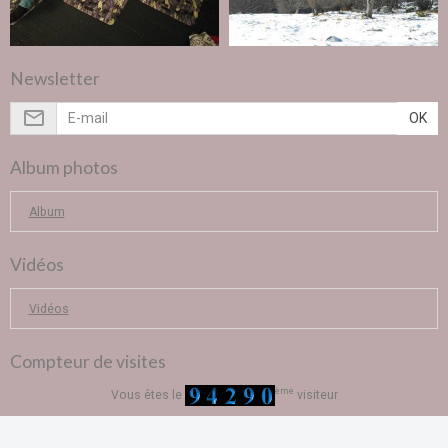
Newsletter
OK
Album photos
Album
Vidéos
Vidéos
Compteur de visites
ème
Vous êtes le
visiteur