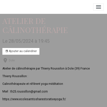
ATELIER DE
CÂLINOTHÉRAPIE
Le 28/05/2024
à 19:45
Ajouter au calendrier
Dole
Atelier de câlinothérapie par Thierry Roussilon à Dole (39) France
Thierry Roussillon :
Calinothérapeute et référent yoga méditation
Mail :
th25.roussillon@gmail.com
https://www.ecolesamtosharestorativeyoga.fr/