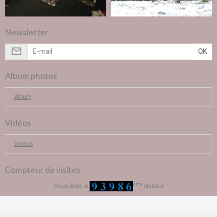
Newsletter
OK
Album photos
Album
Vidéos
Vidéos
Compteur de visites
ème
Vous êtes le
visiteur