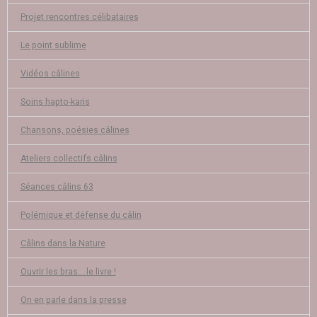
Projet rencontres célibataires
Le point sublime
Vidéos câlines
Soins hapto-karis
Chansons, poésies câlines
Ateliers collectifs câlins
Séances câlins 63
Polémique et défense du câlin
Câlins dans la Nature
Ouvrir les bras... le livre !
On en parle dans la presse