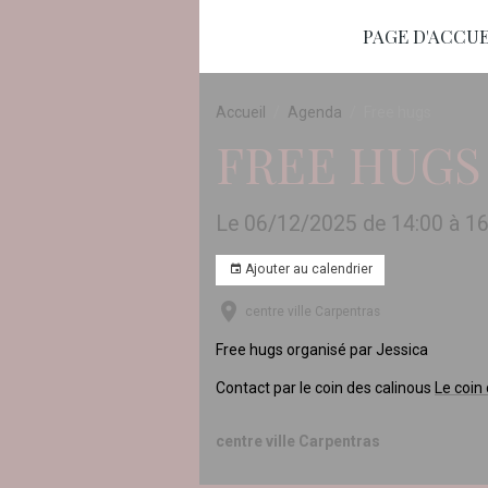
PAGE D'ACCUE
Accueil
Agenda
Free hugs
FREE HUGS
Le 06/12/2025
de 14:00
à 16
Ajouter au calendrier
centre ville Carpentras
Free hugs organisé par Jessica
Contact par le coin des calinous
Le coin
centre ville Carpentras