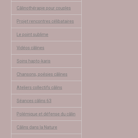
Câlinothérapie pour couples
Projet rencontres célibataires
Le point sublime
Vidéos câlines
Soins hapto-karis
Chansons, poésies câlines
Ateliers collectifs câlins
Séances câlins 63
Polémique et défense du câlin
Câlins dans la Nature