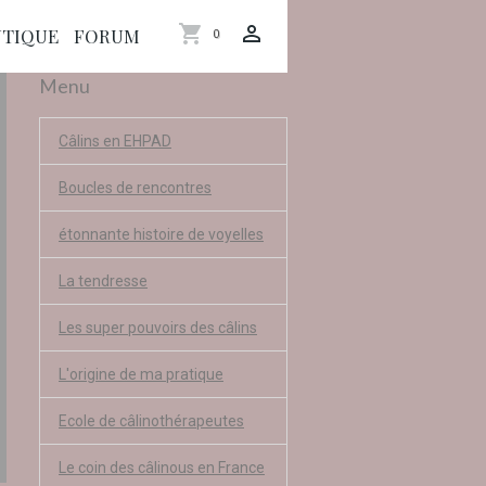
TIQUE
FORUM
0
Menu
Câlins en EHPAD
Boucles de rencontres
étonnante histoire de voyelles
La tendresse
Les super pouvoirs des câlins
L'origine de ma pratique
Ecole de câlinothérapeutes
Le coin des câlinous en France