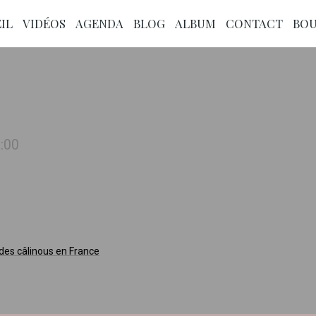
IL
VIDÉOS
AGENDA
BLOG
ALBUM
CONTACT
BOU
:00
 des câlinous en France