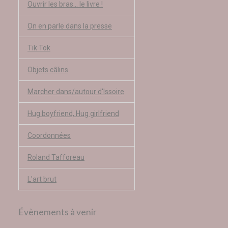
Ouvrir les bras... le livre !
On en parle dans la presse
Tik Tok
Objets câlins
Marcher dans/autour d'Issoire
Hug boyfriend, Hug girlfriend
Coordonnées
Roland Tafforeau
L'art brut
Évènements à venir