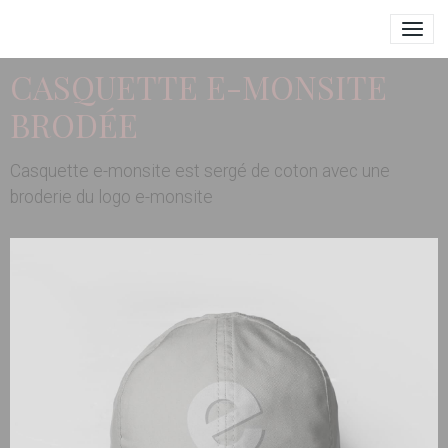
CASQUETTE E-MONSITE
BRODÉE
Casquette e-monsite est sergé de coton avec une
broderie du logo e-monsite