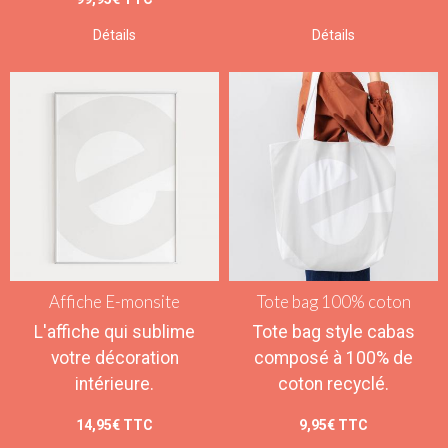
Détails
Détails
Affiche E-monsite
Tote bag 100% coton
L'affiche qui sublime
Tote bag style cabas
votre décoration
composé à 100% de
intérieure.
coton recyclé.
14,95€
TTC
9,95€
TTC