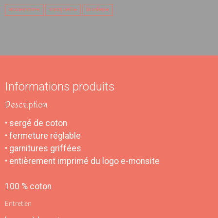
accessoire
casquette
broderie
Informations produits
Description
• sergé de coton
• fermeture réglable
• garnitures griffées
• entièrement imprimé du logo e-monsite
100 % coton
Entretien