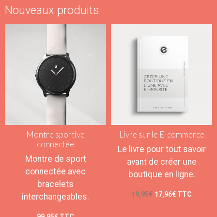
Nouveaux produits
Montre sportive
Livre sur le E-commerce
connectée
Le livre pour tout savoir
Montre de sport
avant de créer une
connectée avec
boutique en ligne.
bracelets
19,95€
17,96€
TTC
interchangeables.
99,95€
TTC