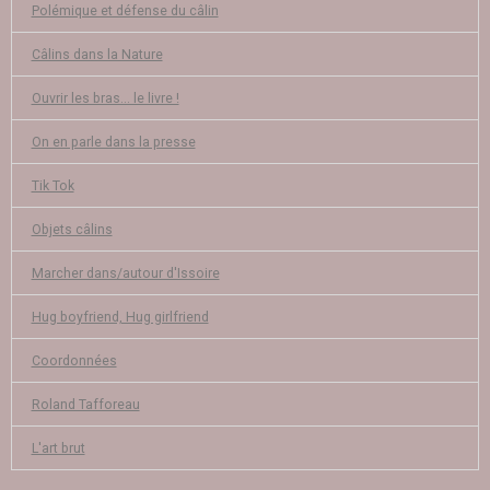
Polémique et défense du câlin
Câlins dans la Nature
Ouvrir les bras... le livre !
On en parle dans la presse
Tik Tok
Objets câlins
Marcher dans/autour d'Issoire
Hug boyfriend, Hug girlfriend
Coordonnées
Roland Tafforeau
L'art brut