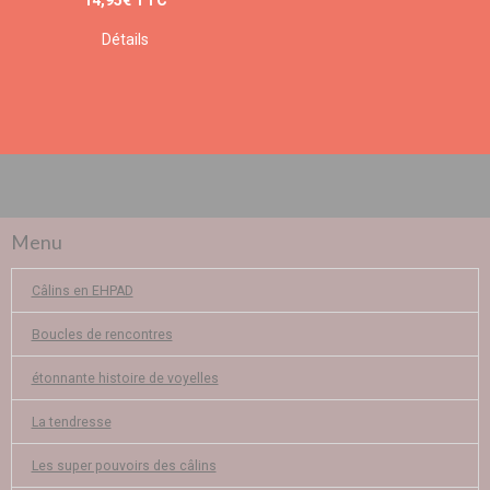
14,95€
TTC
Détails
Menu
Câlins en EHPAD
Boucles de rencontres
étonnante histoire de voyelles
La tendresse
Les super pouvoirs des câlins