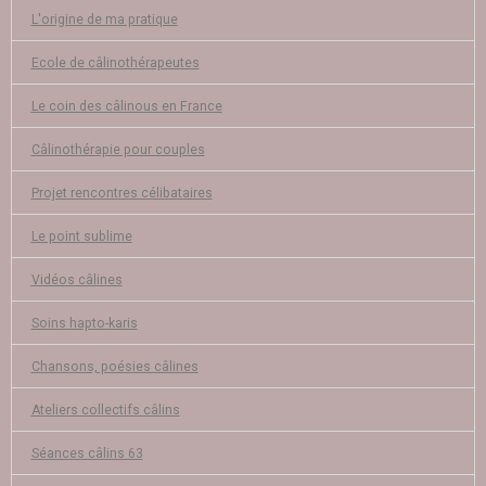
L'origine de ma pratique
Ecole de câlinothérapeutes
Le coin des câlinous en France
Câlinothérapie pour couples
Projet rencontres célibataires
Le point sublime
Vidéos câlines
Soins hapto-karis
Chansons, poésies câlines
Ateliers collectifs câlins
Séances câlins 63