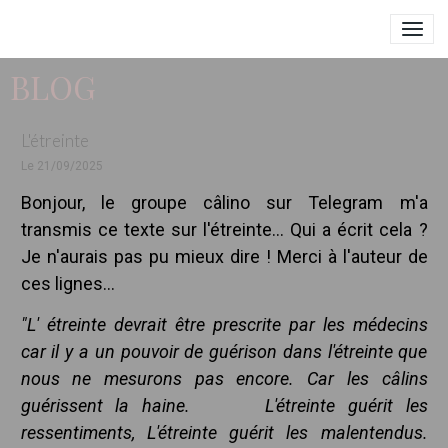
BLOG
L'étreinte
Le 21/09/2025
Bonjour, le groupe câlino sur Telegram m'a
transmis ce texte sur l'étreinte... Qui a écrit cela ?
Je n'aurais pas pu mieux dire ! Merci à l'auteur de
ces lignes...
"L' étreinte devrait être prescrite par les médecins
car il y a un pouvoir de guérison dans l'étreinte que
nous ne mesurons pas encore. Car les câlins
guérissent la haine. L'étreinte guérit les
ressentiments, L'étreinte guérit les malentendus.