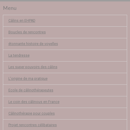
Menu
Câlins en EHPAD
Boucles de rencontres
étonnante histoire de voyelles
La tendresse
Les super pouvoirs des câlins
L'origine de ma pratique
Ecole de câlinothérapeutes
Le coin des câlinous en France
Câlinothérapie pour couples
Projet rencontres célibataires