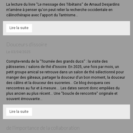
La lecture du livre "Le message des Tibétains" de Arnaud Desjardins
m'amène à penser qu'on peut relier la recherche occidentale en
câlinothérapie avec l'apport du Tantrisme...
Lire la suite
Douceurs d'issoire
Le 03/04/2025
Compte-rendu de la "Tournée des grands ducs" : la visite des
pâtisseries / salons de thé d'Issoire. En 2025, une fois par mois, un
petit groupe amical se retrouve dans un salon de thé sélectionné pour
manger des gâteaux, partager la douceur d'un bon moment, la douceur
des câlins et la douceur des sucreries... Ce blog évoquera ces
rencontres au fur et à mesure.... Les dates seront donc empilées du
plus ancien au plus récent... Une "boucle de rencontre" originale et
souvent émouvante...
Lire la suite
de l'importance de la collaboration