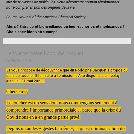
aux deux classes de molécules. Cette découverte pourrait révolutionner
notre compréhension des origines de la vie.
Source: Journal of the American Chemical Society
Alors ? Entraide et bienveillance ou bien vacheries et médisances ?
Choisissez bien votre camp !
Le toucher selon Rodolphe Bacquet
Le 26/01/2024
Je vous propose de découvrir ce que dit Rodolphe Bacquet à propos du
sens du toucher. Il fait suite à l'émission d'Arte disponible en replay
jusqu'au 31 mai 2021...
Chers amis,
Le toucher est un sens dont nous commençons seulement à
comprendre l’importance primordiale… parce que la crise du
Covid nous en a en grande partie privé.
Depuis un an les « gestes barrière », la quasi-criminalisation des