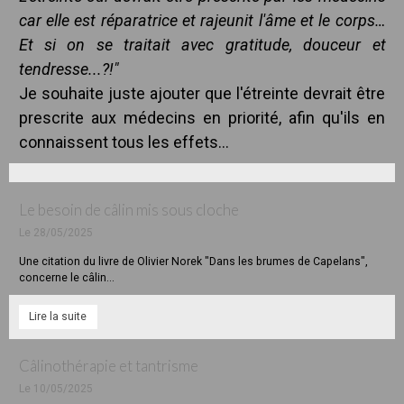
car elle est réparatrice et rajeunit l'âme et le corps…
Et si on se traitait avec gratitude, douceur et
tendresse...?!"
Je souhaite juste ajouter que l'étreinte devrait être
prescrite aux médecins en priorité, afin qu'ils en
connaissent tous les effets...
Le besoin de câlin mis sous cloche
Le 28/05/2025
Une citation du livre de Olivier Norek "Dans les brumes de Capelans",
concerne le câlin...
Lire la suite
Câlinothérapie et tantrisme
Le 10/05/2025