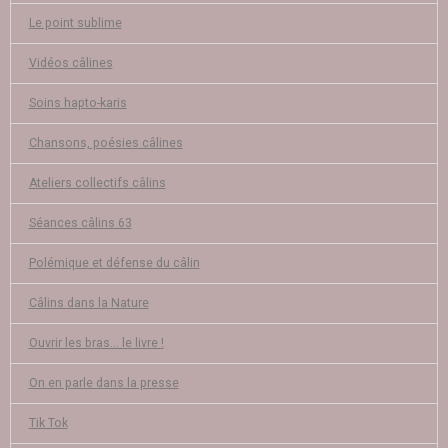
Le point sublime
Vidéos câlines
Soins hapto-karis
Chansons, poésies câlines
Ateliers collectifs câlins
Séances câlins 63
Polémique et défense du câlin
Câlins dans la Nature
Ouvrir les bras... le livre !
On en parle dans la presse
Tik Tok