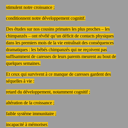
stimulent notre croissance ;
conditionnent notre développement cognitif.
Des études sur nos cousins primates les plus proches – les
chimpanzés – ont révélé qu’un déficit de contacts physiques
dans les premiers mois de la vie entraînait des conséquences
dramatiques : les bébés chimpanzés qui ne reçoivent pas
suffisamment de caresses de leurs parents meurent au bout de
quelques semaines.
Et ceux qui survivent à ce manque de caresses gardent des
séquelles à vie :
retard du développement, notamment cognitif ;
altération de la croissance ;
faible système immunitaire ;
incapacité à mémoriser.