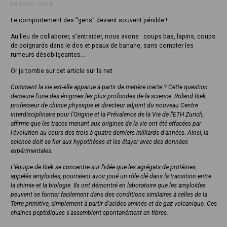
Le 29/01/2024
Le comportement des "gens" devient souvent pénible !
Au lieu de collaborer, s'entraider, nous avons : coups bas, lapins, coups
de poignards dans le dos et peaux de banane, sans compter les
rumeurs désobligeantes...
Or je tombe sur cet article sur le net :
Comment la vie est-elle apparue à partir de matière inerte ? Cette question
demeure l'une des énigmes les plus profondes de la science. Roland Riek,
professeur de chimie physique et directeur adjoint du nouveau Centre
interdisciplinaire pour l'Origine et la Prévalence de la Vie de l'ETH Zurich,
affirme que les traces menant aux origines de la vie ont été effacées par
l'évolution au cours des trois à quatre derniers milliards d'années. Ainsi, la
science doit se fier aux hypothèses et les étayer avec des données
expérimentales.
L'équipe de Riek se concentre sur l'idée que les agrégats de protéines,
appelés amyloïdes, pourraient avoir joué un rôle clé dans la transition entre
la chimie et la biologie. Ils ont démontré en laboratoire que les amyloïdes
peuvent se former facilement dans des conditions similaires à celles de la
Terre primitive, simplement à partir d'acides aminés et de gaz volcanique. Ces
chaînes peptidiques s'assemblent spontanément en fibres.