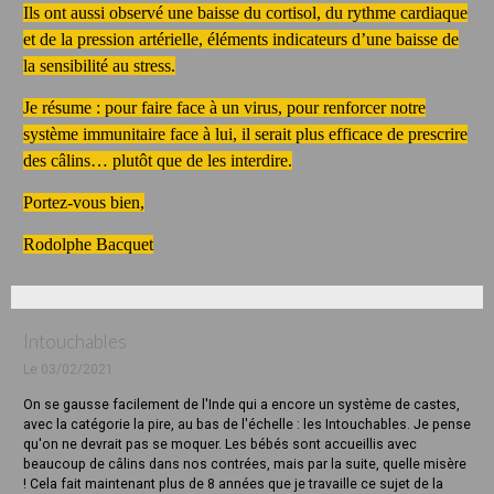
Ils ont aussi observé une baisse du cortisol, du rythme cardiaque
et de la pression artérielle, éléments indicateurs d’une baisse de
la sensibilité au stress.
Je résume : pour faire face à un virus, pour renforcer notre
système immunitaire face à lui, il serait plus efficace de prescrire
des câlins… plutôt que de les interdire.
Portez-vous bien,
Rodolphe Bacquet
Intouchables
Le 03/02/2021
On se gausse facilement de l'Inde qui a encore un système de castes,
avec la catégorie la pire, au bas de l'échelle : les Intouchables. Je pense
qu'on ne devrait pas se moquer. Les bébés sont accueillis avec
beaucoup de câlins dans nos contrées, mais par la suite, quelle misère
! Cela fait maintenant plus de 8 années que je travaille ce sujet de la