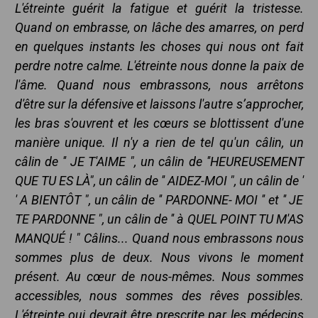
L'étreinte guérit la fatigue et guérit la tristesse.
Quand on embrasse, on lâche des amarres, on perd
en quelques instants les choses qui nous ont fait
perdre notre calme. L'étreinte nous donne la paix de
l'âme. Quand nous embrassons, nous arrêtons
d'être sur la défensive et laissons l'autre s’approcher,
les bras s'ouvrent et les cœurs se blottissent d'une
manière unique. Il n'y a rien de tel qu'un câlin, un
câlin de ′′ JE T'AIME ", un câlin de ′′HEUREUSEMENT
QUE TU ES LÀ", un câlin de ′′ AIDEZ-MOI ", un câlin de ′
′ A BIENTÔT ", un câlin de ′′ PARDONNE- MOI ′′ et ′′ JE
TE PARDONNE ", un câlin de ′′ à QUEL POINT TU M'AS
MANQUÉ ! " Câlins... Quand nous embrassons nous
sommes plus de deux. Nous vivons le moment
présent. Au cœur de nous-mêmes. Nous sommes
accessibles, nous sommes des rêves possibles.
L'étreinte oui devrait être prescrite par les médecins