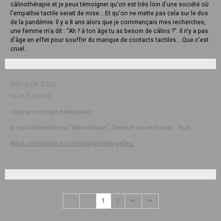
câlinothérapie et je peux témoigner qu'on est très loin d'une société où
l'empathie tactile serait de mise... Et qu'on ne mette pas cela sur le dos
de la pandémie. Il y a 8 ans alors que je commençais mes recherches,
une femme m'a dit : "Ah ? à ton âge tu as besoin de câlins ?". Il n'y a pas
d'âge en effet pour souffrir du manque de contacts tactiles... Que c'est
cruel...
Mine de tout
Le 21/12/2019
Voici un concept intéressant !
je suis référencé sur "Mine de tout", l'endroit où on trouve... Tout...
https://minedetout.com/listing/gilles-gallas/
1
2